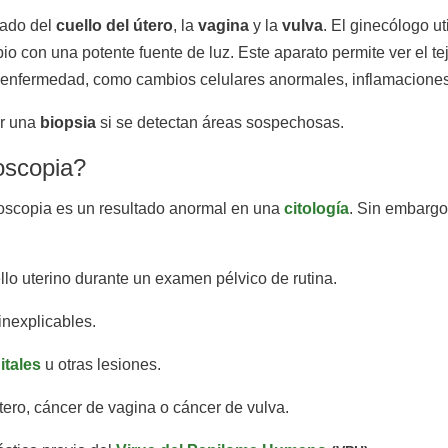
lado del
cuello del útero
, la
vagina
y la
vulva
. El ginecólogo u
pio con una potente fuente de luz. Este aparato permite ver el t
de enfermedad, como cambios celulares anormales, inflamacione
ir una
biopsia
si se detectan áreas sospechosas.
oscopia?
oscopia es un resultado anormal en una
citología
. Sin embargo
lo uterino durante un examen pélvico de rutina.
inexplicables.
itales
u otras lesiones.
ero, cáncer de vagina o cáncer de vulva.