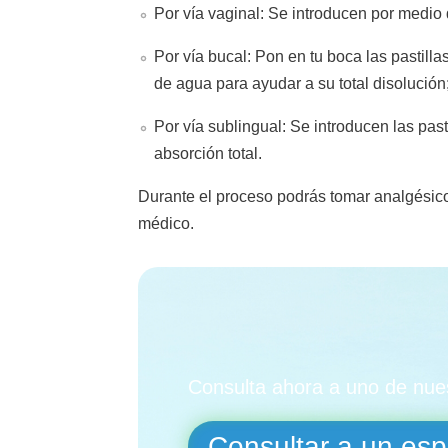
Por vía vaginal: Se introducen por medio d
Por vía bucal: Pon en tu boca las pastilla
de agua para ayudar a su total disolución
Por vía sublingual: Se introducen las pas
absorción total.
Durante el proceso podrás tomar analgésicos
médico.
¿
Consulta ahora a uno de nues
Consultar a un espe