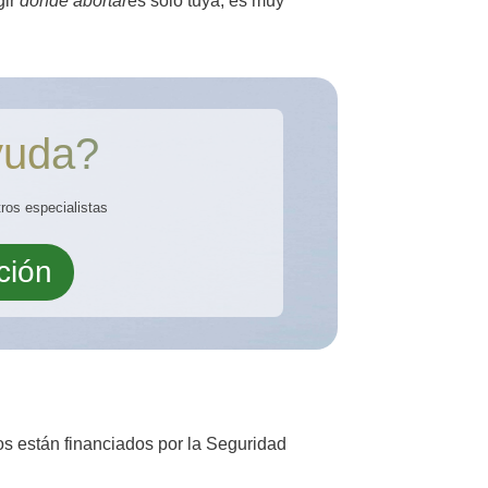
gir
donde abortar
es solo tuya, es muy
yuda?
ros especialistas
ción
os están financiados por la Seguridad