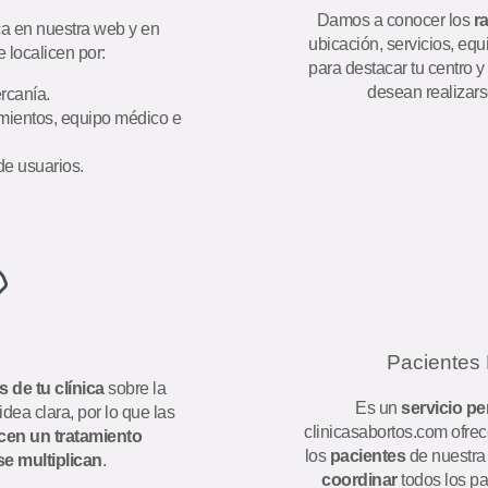
Damos a conocer los
r
ca en nuestra web y en
ubicación, servicios, eq
 localicen por:
para destacar tu centro y
desean realizars
ercanía.
tamientos, equipo médico e
de usuarios.
Paciente
s de tu clínica
sobre la
Es un
servicio p
dea clara, por lo que las
clinicasabortos.com ofre
icen un tratamiento
los
pacientes
de nuestr
se multiplican
.
coordinar
todos los pa