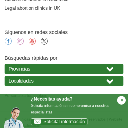
Legal abortion clinics in UK
Síguenos en redes sociales
facebook
instagram
youtube
X
Búsquedas rápidas por
Personaliza tus cookies
¿Necesitas ayuda?
Solicita información sin compromiso a nuestros
especialistas
© 2026
clinicasabortos.com
| Todos los derechos reservados | Website
Solicitar información
creada por
balneariais