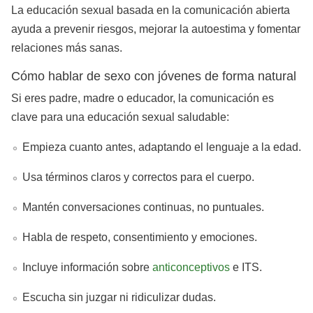
La educación sexual basada en la comunicación abierta
ayuda a prevenir riesgos, mejorar la autoestima y fomentar
relaciones más sanas.
Cómo hablar de sexo con jóvenes de forma natural
Si eres padre, madre o educador, la comunicación es
clave para una educación sexual saludable:
Empieza cuanto antes, adaptando el lenguaje a la edad.
Usa términos claros y correctos para el cuerpo.
Mantén conversaciones continuas, no puntuales.
Habla de respeto, consentimiento y emociones.
Incluye información sobre
anticonceptivos
e ITS.
Escucha sin juzgar ni ridiculizar dudas.