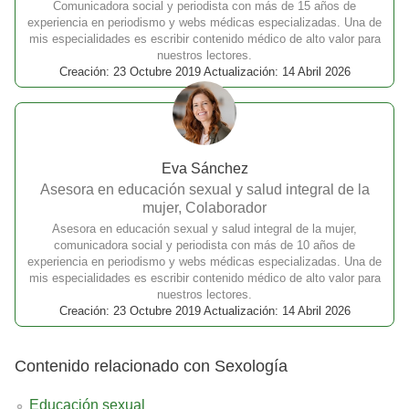
Comunicadora social y periodista con más de 15 años de
experiencia en periodismo y webs médicas especializadas. Una de
mis especialidades es escribir contenido médico de alto valor para
nuestros lectores.
Creación: 23 Octubre 2019 Actualización: 14 Abril 2026
Eva Sánchez
Asesora en educación sexual y salud integral de la
mujer, Colaborador
Asesora en educación sexual y salud integral de la mujer,
comunicadora social y periodista con más de 10 años de
experiencia en periodismo y webs médicas especializadas. Una de
mis especialidades es escribir contenido médico de alto valor para
nuestros lectores.
Creación: 23 Octubre 2019 Actualización: 14 Abril 2026
Contenido relacionado con Sexología
Educación sexual