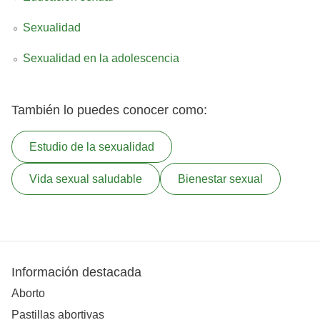
Sexualidad
Sexualidad en la adolescencia
También lo puedes conocer como:
Estudio de la sexualidad
Vida sexual saludable
Bienestar sexual
Información destacada
Aborto
Pastillas abortivas