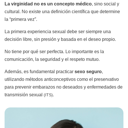
La virginidad no es un concepto médico
, sino social y
cultural. No existe una definición científica que determine
la “primera vez”.
La primera experiencia sexual debe ser siempre una
decisión libre, sin presión y basada en el deseo propio.
No tiene por qué ser perfecta. Lo importante es la
comunicación, la seguridad y el respeto mutuo.
Además, es fundamental practicar
sexo seguro
,
utilizando métodos anticonceptivos como el preservativo
para prevenir embarazos no deseados y enfermedades de
transmisión sexual
.
(ITS)