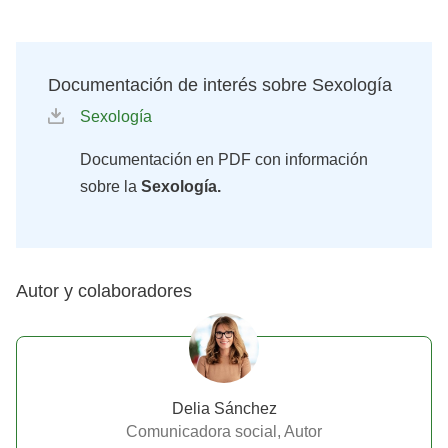
Documentación de interés sobre Sexología
Sexología
Documentación en PDF con información
sobre la
Sexología.
Autor y colaboradores
Delia Sánchez
Comunicadora social, Autor