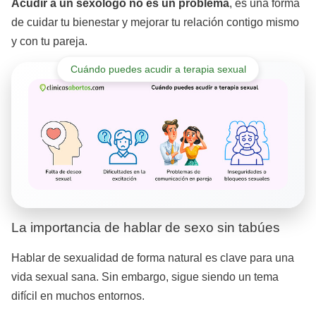
Acudir a un sexólogo no es un problema
, es una forma
de cuidar tu bienestar y mejorar tu relación contigo mismo
y con tu pareja.
Cuándo puedes acudir a terapia sexual
La importancia de hablar de sexo sin tabúes
Hablar de sexualidad de forma natural es clave para una
vida sexual sana. Sin embargo, sigue siendo un tema
difícil en muchos entornos.