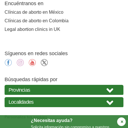
Encuéntranos en
Clínicas de aborto en México
Clínicas de aborto en Colombia
Legal abortion clinics in UK
Síguenos en redes sociales
facebook
instagram
youtube
X
Búsquedas rápidas por
Personaliza tus cookies
¿Necesitas ayuda?
Solicita información sin compromiso a nuestros