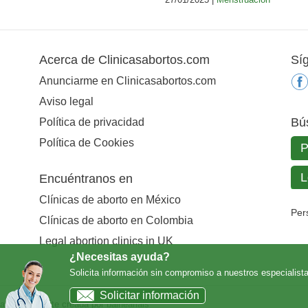
Acerca de Clinicasabortos.com
Sí
Anunciarme en Clinicasabortos.com
Aviso legal
Bú
Política de privacidad
Política de Cookies
Encuéntranos en
Clínicas de aborto en México
Per
Clínicas de aborto en Colombia
Legal abortion clinics in UK
¿Necesitas ayuda?
Solicita información sin compromiso a nuestros especialist
Solicitar información
vados | Website creada por
balneariais