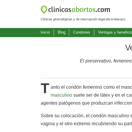
Clínicas ginecológicas y de Interrupción legal del embarazo
Inicio
Blog
Condones
Ventajas y benefici
V
El preservativo, femenin
T
anto el condón femenino como el mascul
masculino
suele ser de látex y en el c
agentes patógenos que produzcan infeccion
Sobre su colocación, el condón masculino s
vagina y el otro extremo recubriendo su part