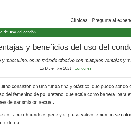
Clínicas
Pregunta al expert
os del uso del condón
entajas y beneficios del uso del cond
o y masculino, es un método efectivo con múltiples ventajas y 
15 Diciembre 2021 |
Condones
ino consisten en una funda fina y elástica, que puede ser de d
aso del femenino de poliuretano, que actúa como barrera para e
es de transmisión sexual.
e colca recubriendo el pene y el preservativo femenino se colo
e externa.