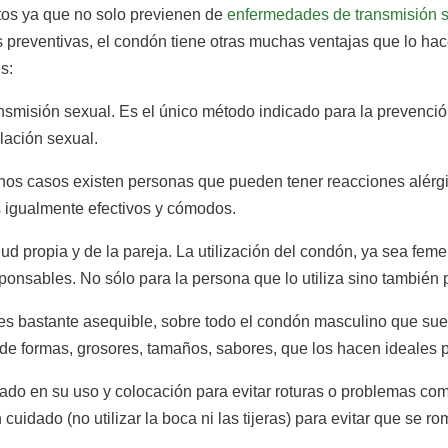
os ya que no solo previenen de
enfermedades de transmisión 
 preventivas, el condón tiene otras muchas ventajas que lo h
s:
ransmisión sexual. Es el único método indicado para la prevenc
lación sexual.
os casos existen personas que pueden tener reacciones alérgic
s igualmente efectivos y cómodos.
lud propia y de la pareja. La utilización del condón, ya sea fem
onsables. No sólo para la persona que lo utiliza sino también p
s bastante asequible, sobre todo el condón masculino que sue
e formas, grosores, tamaños, sabores, que los hacen ideales pa
idado en su uso y colocación para evitar roturas o problemas co
cuidado (no utilizar la boca ni las tijeras) para evitar que se ro