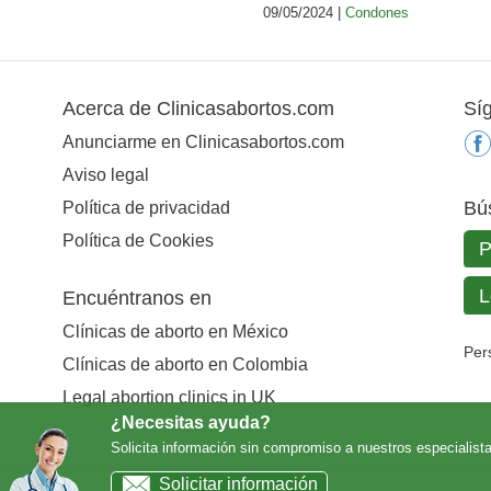
09/05/2024 |
Condones
Acerca de Clinicasabortos.com
Sí
Anunciarme en Clinicasabortos.com
Aviso legal
Bú
Política de privacidad
Política de Cookies
Encuéntranos en
Clínicas de aborto en México
Per
Clínicas de aborto en Colombia
Legal abortion clinics in UK
¿Necesitas ayuda?
Solicita información sin compromiso a nuestros especialist
Solicitar información