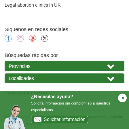
Legal abortion clinics in UK
Síguenos en redes sociales
facebook
instagram
youtube
X
Búsquedas rápidas por
Personaliza tus cookies
¿Necesitas ayuda?
Solicita información sin compromiso a nuestros
especialistas
© 2026
clinicasabortos.com
| Todos los derechos reservados | Website
Solicitar información
creada por
balneariais