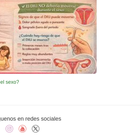
el sexo?
guenos en redes sociales
facebook
instagram
youtube
X