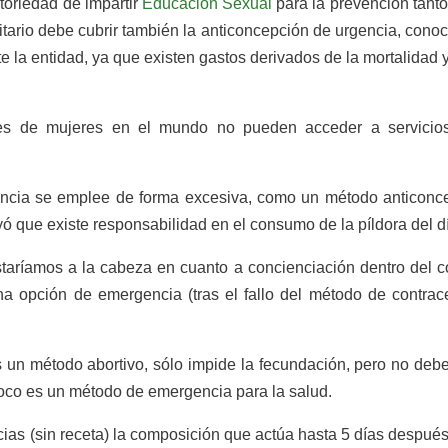
atoriedad de impartir
Educación Sexual
para la prevención tant
ario debe cubrir también la anticoncepción de urgencia, conoci
e la entidad, ya que existen gastos derivados de la mortalidad y
es de mujeres en el mundo no pueden acceder a servicios
encia se emplee de forma excesiva, como un método anticonc
que existe responsabilidad en el consumo de la píldora del dí
staríamos a la cabeza en cuanto a concienciación dentro del c
una opción de emergencia (tras el fallo del método de contra
s un método abortivo, sólo impide la fecundación, pero no de
oco es un método de emergencia para la salud.
s (sin receta) la composición que actúa hasta 5 días después (