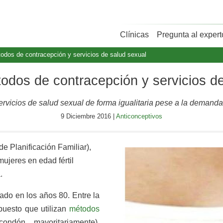
Clínicas
Pregunta al expert
dos de contracepción y servicios de salud sexual
odos de contracepción y servicios de
ervicios de salud sexual de forma igualitaria pese a la demanda
9 Diciembre 2016 |
Anticonceptivos
e Planificación Familiar),
mujeres en edad fértil
.
ado en los años 80. Entre la
puesto que utilizan
métodos
ondón, mayoritariamente),