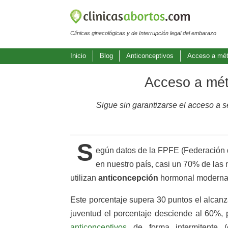
Clínicas ginecológicas y de Interrupción legal del embarazo
Inicio
Blog
Anticonceptivos
Acceso a méto
Acceso a mét
Sigue sin garantizarse el acceso a s
S
egún datos de la FPFE (Federación d
en nuestro país, casi un 70% de las 
utilizan
anticoncepción
hormonal moderna
Este porcentaje supera 30 puntos el alcanz
juventud el porcentaje desciende al 60%, 
anticonceptivos
de forma intermitente (c