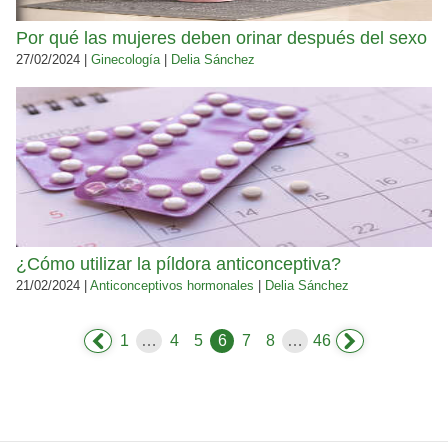
Por qué las mujeres deben orinar después del sexo
27/02/2024 |
Ginecología
|
Delia Sánchez
¿Cómo utilizar la píldora anticonceptiva?
21/02/2024 |
Anticonceptivos hormonales
|
Delia Sánchez
1
…
4
5
6
7
8
…
46