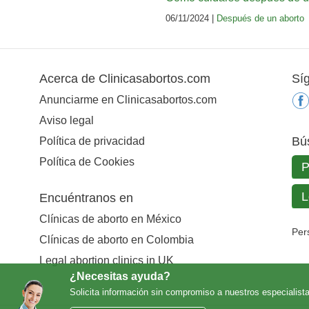
06/11/2024 |
Después de un aborto
Acerca de Clinicasabortos.com
Sí
Anunciarme en Clinicasabortos.com
Aviso legal
Bú
Política de privacidad
Política de Cookies
Encuéntranos en
Clínicas de aborto en México
Per
Clínicas de aborto en Colombia
Legal abortion clinics in UK
¿Necesitas ayuda?
Solicita información sin compromiso a nuestros especialist