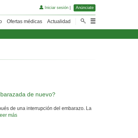
Iniciar sesión
|
Anúnciate
o
Ofertas médicas
Actualidad
mbarazada de nuevo?
és de una interrupción del embarazo. La
leer más