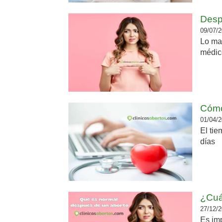
Desp
09/07/2
Lo mas
médico
Cómo
01/04/2
El tie
días
¿Cuá
27/12/2
Es imp