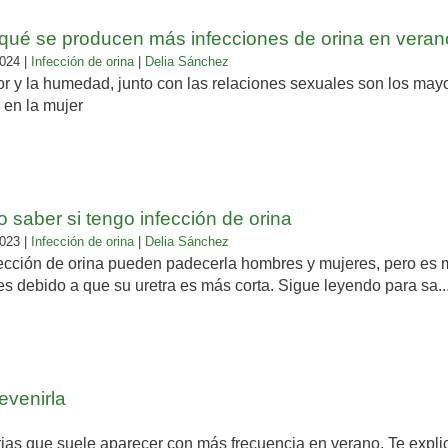
qué se producen más infecciones de orina en vera
024 |
Infección de orina
|
Delia Sánchez
or y la humedad, junto con las relaciones sexuales son los may
is en la mujer
 saber si tengo infección de orina
023 |
Infección de orina
|
Delia Sánchez
fección de orina pueden padecerla hombres y mujeres, pero es 
s debido a que su uretra es más corta. Sigue leyendo para sa..
evenirla
inarias que suele aparecer con más frecuencia en verano. Te exp