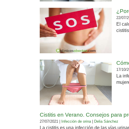
¿Por
22/07/2
El cal
cistit
Cómo
17/10/2
La in
mujere
Cistitis en Verano. Consejos para pr
27/07/2021 |
Infección de orina
|
Delia Sánchez
La cistitis es una infección de las vías ur