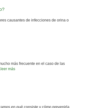
no?
ores causantes de infecciones de orina o
mucho más frecuente en el caso de las
.
leer más
licamos en qué consiste y cómo prevenirla