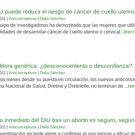
U puede reducir el riesgo de cáncer de cuello uterin
011 |
Anticonceptivos
|
Delia Sánchez
uipo de investigadores ha demostrado que las mujeres que util
lidades de desarrollar cáncer de cuello uterino o cervical...
leer
íldora genérica: ¿desconocimiento o desconfianza?
011 |
Anticonceptivos
|
Delia Sánchez
dos meses desde su puesta en circulación, los nuevos anticonc
a Nacional de Salud, Dretine y Dretinelle, no terminan de ...
lee
o inmediato del DIU tras un aborto es seguro, según
011 |
Anticonceptivos
|
Delia Sánchez
vestigación reciente viene a confirmar el uso seguro y eficaz d