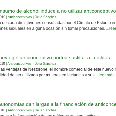
nsumo de alcohol induce a no utilizar anticonceptiv
010 |
Anticonceptivos
|
Delia Sánchez
o de cada diez jóvenes consultadas por el Círculo de Estudio 
ones sexuales en alguna ocasión sin tomar precauciones. ...
lee
evo gel anticonceptivo podría sustituir a la píldora
010 |
Anticonceptivos
|
Delia Sánchez
las ventajas de Nestorone, el nombre comercial de este nuevo m
lidad de ser utilizado por mujeres en lactancia y sus ...
leer más
autonomías dan largas a la financiación de anticonc
010 |
Anticonceptivos
|
Delia Sánchez
rgas a la financiación de los métodos anticonceptivos.