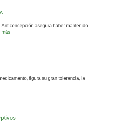
os
en Anticoncepción asegura haber mantenido
r más
edicamento, figura su gran tolerancia, la
eptivos