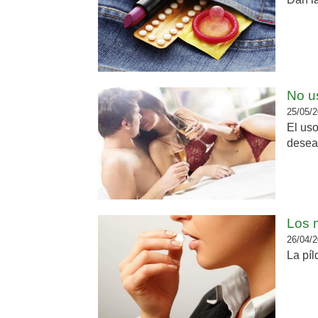
No us
25/05/2
El uso
desea
Los m
26/04/2
La píl