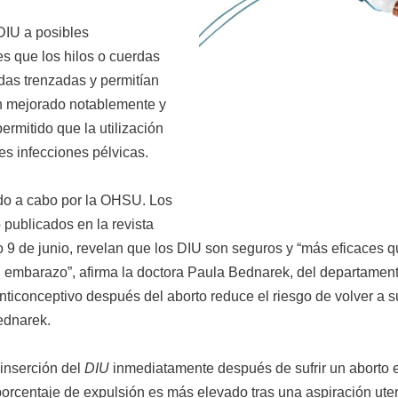
DIU a posibles
es que los hilos o cuerdas
das trenzadas y permitían
an mejorado notablemente y
ermitido que la utilización
es infecciones pélvicas.
ado a cabo por la OHSU. Los
 publicados en la revista
 de junio, revelan que los DIU son seguros y “más eficaces que
el embarazo”, afirma la doctora Paula Bednarek, del departamen
nticonceptivo después del aborto reduce el riesgo de volver a s
Bednarek.
inserción del
DIU
inmediatamente después de sufrir un aborto es
orcentaje de expulsión es más elevado tras una aspiración ut