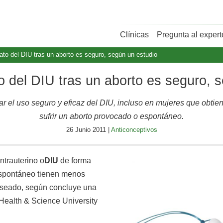
Clínicas
Pregunta al expert
ato del DIU tras un aborto es seguro, según un estudio
o del DIU tras un aborto es seguro, 
ar el uso seguro y eficaz del DIU, incluso en mujeres que obtien
sufrir un aborto provocado o espontáneo.
26 Junio 2011 |
Anticonceptivos
ntrauterino o
DIU
de forma
spontáneo tienen menos
eseado, según concluye una
 Health & Science University