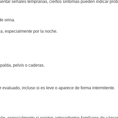
entar señales tempranas, ciertos síntomas pueden indicar prob
de orina.
a, especialmente por la noche.
spalda, pelvis o caderas.
r evaluado, incluso si es leve o aparece de forma intermitente.
ón, especialmente si existen antecedentes familiares de cáncer