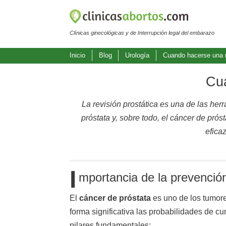
Clínicas ginecológicas y de Interrupción legal del embarazo
Inicio
Blog
Urología
Cuando hacerse una r
Cua
La revisión prostática es una de las h
próstata y, sobre todo, el cáncer de prós
efica
I
mportancia de la prevención
El
cáncer de próstata
es uno de los tumore
forma significativa las probabilidades de 
pilares fundamentales: