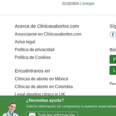
21/10/2024 |
Urología
Acerca de Clinicasabortos.com
Sí
Anunciarme en Clinicasabortos.com
Aviso legal
Bú
Política de privacidad
Política de Cookies
Encuéntranos en
Clínicas de aborto en México
Per
Clínicas de aborto en Colombia
Legal abortion clinics in UK
¿Necesitas ayuda?
Solicita información sin compromiso a nuestros especialist
Solicitar información