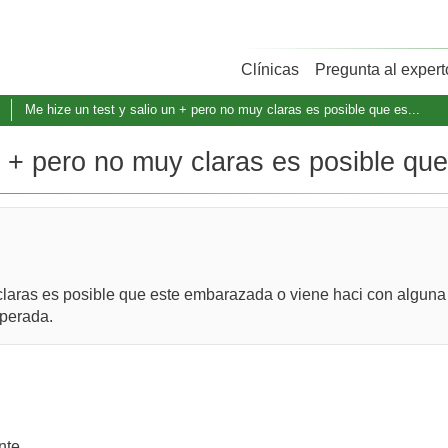
Clínicas
Pregunta al expert
Me hize un test y salio un + pero no muy claras es posible que es...
n + pero no muy claras es posible que
 claras es posible que este embarazada o viene haci con alguna
sperada.
nte