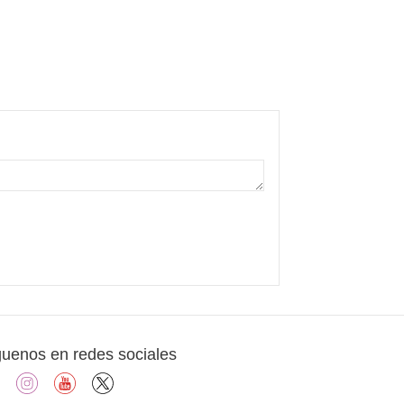
guenos en redes sociales
facebook
instagram
youtube
X