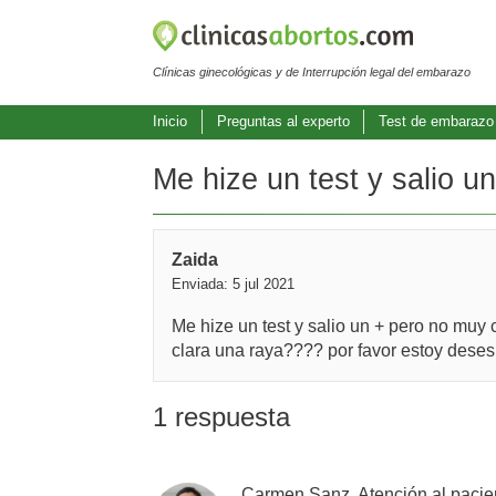
Clínicas ginecológicas y de Interrupción legal del embarazo
Inicio
Preguntas al experto
Test de embarazo
Me hize un test y salio u
Zaida
Enviada: 5 jul 2021
Me hize un test y salio un + pero no muy
clara una raya???? por favor estoy dese
1 respuesta
Carmen Sanz, Atención al pacie