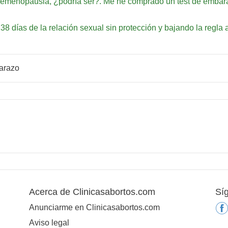
o premenopausia, ¿podría ser?. Me he comprado un test de emba
 días de la relación sexual sin protección y bajando la regla a
barazo
Acerca de Clinicasabortos.com
Sí
Anunciarme en Clinicasabortos.com
Aviso legal