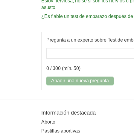
Estoy nerviosa, no sé si son los nervios 
asusto.
¿Es fiable un test de embarazo después de 38
Pregunta a un experto sobre Test de em
0
/ 300 (mín. 50)
Añadir una nueva pregunta
Información destacada
Aborto
Pastillas abortivas