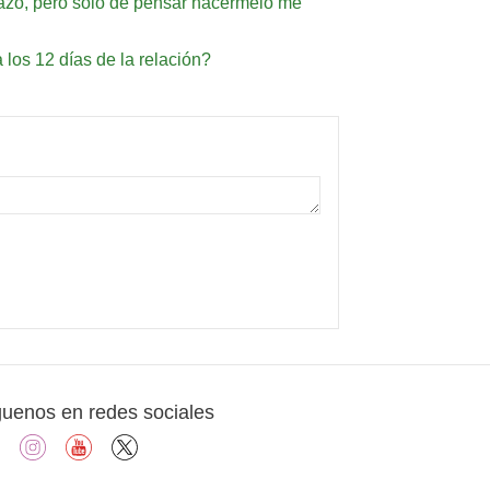
razo, pero solo de pensar hacérmelo me
 los 12 días de la relación?
guenos en redes sociales
facebook
instagram
youtube
X