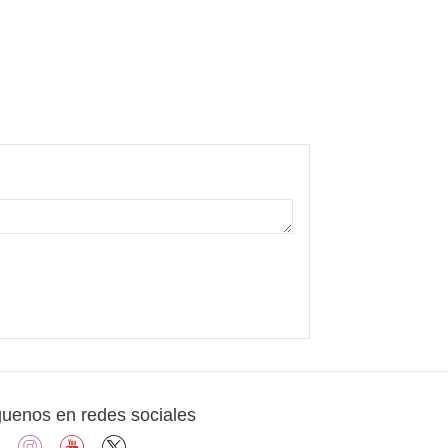
guenos en redes sociales
facebook
instagram
youtube
X