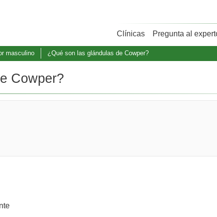
Clínicas
Pregunta al expert
or masculino
¿Qué son las glándulas de Cowper?
de Cowper?
nte