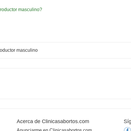
productor masculino?
roductor masculino
Acerca de Clinicasabortos.com
Sí
Anunciarme en Clinicasabortos.com