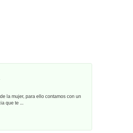
r
e la mujer, para ello contamos con un
a que te ...