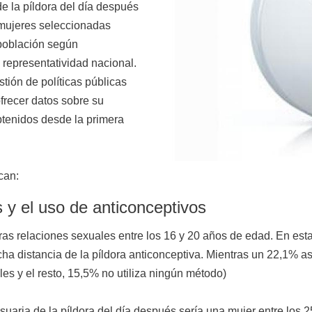
e la píldora del día después
 mujeres seleccionadas
 población según
epresentatividad nacional.
estión de políticas públicas
frecer datos sobre su
btenidos desde la primera
can:
 y el uso de anticonceptivos
ras relaciones sexuales entre los 16 y 20 años de edad. En est
cha distancia de la píldora anticonceptiva. Mientras un 22,1% 
es y el resto, 15,5% no utiliza ningún método)
usuaria de la píldora del día después sería una mujer entre los