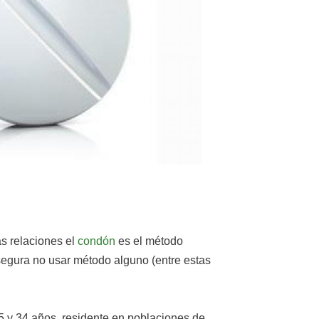
as relaciones el
condón
es el método
asegura no usar método alguno (entre estas
 25 y 34 años, residente en poblaciones de