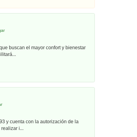
gar
que buscan el mayor confort y bienestar
itará...
ar
3 y cuenta con la autorización de la
alizar i...