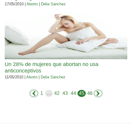
17/05/2010 |
Aborto
|
Delia Sánchez
Un 28% de mujeres que abortan no usa
anticonceptivos
11/05/2010 |
Aborto
|
Delia Sánchez
1
…
42
43
44
45
46