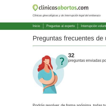
Clínicas ginecológicas y de Interrupción legal del embarazo
Inicio
Preguntas al experto
Interrupción volun
Preguntas frecuentes de 
32
preguntas enviadas po
Podrás resolver, de forma anónima, todas t