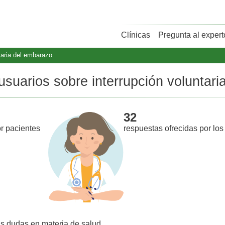
Clínicas
Pregunta al expert
taria del embarazo
usuarios sobre interrupción voluntar
32
r pacientes
respuestas ofrecidas por los
us dudas en materia de salud.