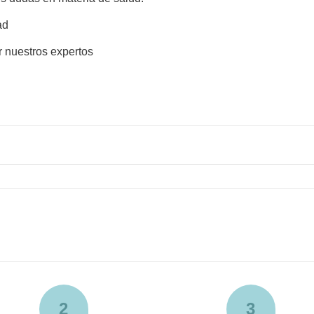
ad
r nuestros expertos
2
3