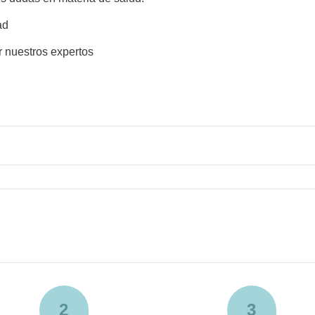
ad
r nuestros expertos
2
3