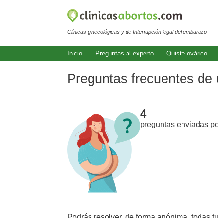
Clínicas ginecológicas y de Interrupción legal del embarazo
Inicio
Preguntas al experto
Quiste ovárico
Preguntas frecuentes de 
4
preguntas enviadas po
Podrás resolver, de forma anónima, todas t