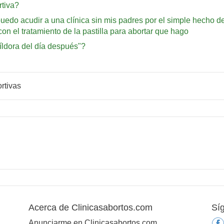
rtiva?
puedo acudir a una clínica sin mis padres por el simple hecho d
n el tratamiento de la pastilla para abortar que hago
píldora del día después"?
rtivas
Acerca de Clinicasabortos.com
Sí
Anunciarme en Clinicasabortos.com