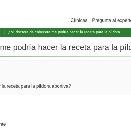
Clínicas
Pregunta al expert
s
¿Mi doctora de cabecera me podría hacer la receta para la píldora...
e podría hacer la receta para la píld
la receta para la píldora abortiva?
nte