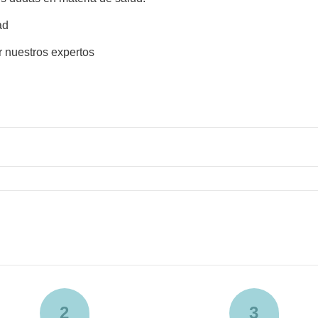
ad
r nuestros expertos
2
3