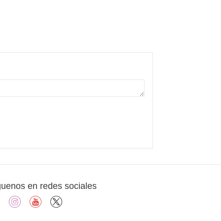
guenos en redes sociales
facebook
instagram
youtube
X