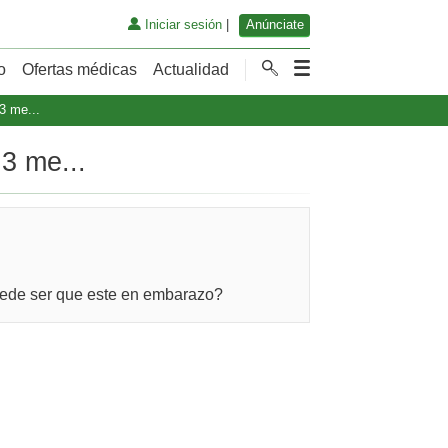
Iniciar sesión
|
Anúnciate
o
Ofertas médicas
Actualidad
3 me...
3 me...
puede ser que este en embarazo?