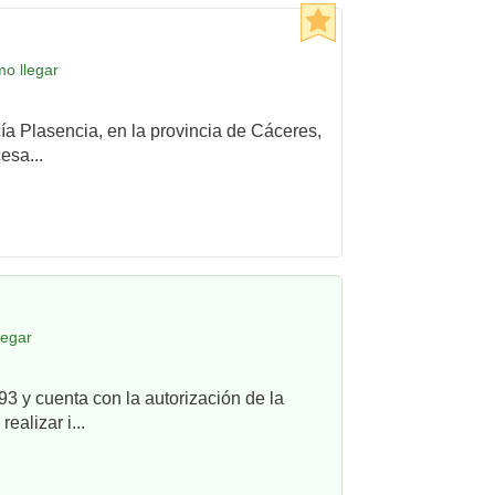
mo llegar
cía Plasencia, en la provincia de Cáceres,
esa...
legar
3 y cuenta con la autorización de la
alizar i...