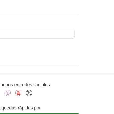
guenos en redes sociales
facebook
instagram
youtube
X
squedas rápidas por