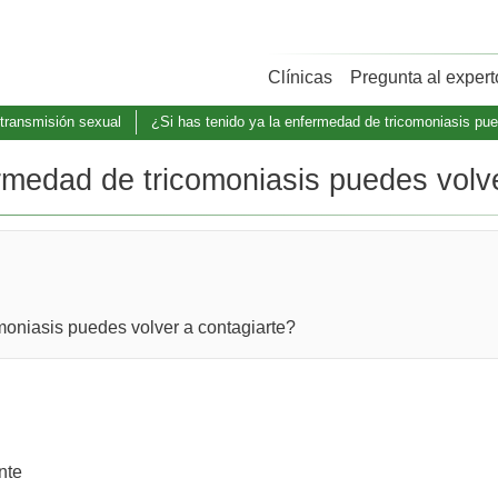
Clínicas
Pregunta al expert
transmisión sexual
¿Si has tenido ya la enfermedad de tricomoniasis pued
rmedad de tricomoniasis puedes volver
moniasis puedes volver a contagiarte?
nte