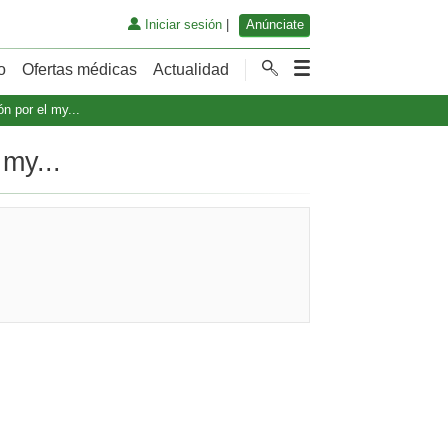
Iniciar sesión
|
Anúnciate
o
Ofertas médicas
Actualidad
n por el my...
 my...