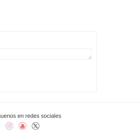
guenos en redes sociales
facebook
instagram
youtube
X