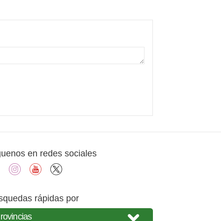
guenos en redes sociales
facebook
instagram
youtube
X
squedas rápidas por