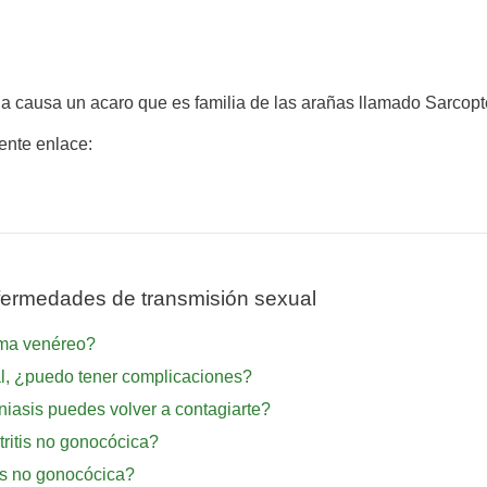
la causa un acaro que es familia de las arañas llamado Sarcop
iente enlace:
ermedades de transmisión sexual
oma venéreo?
l, ¿puedo tener complicaciones?
niasis puedes volver a contagiarte?
tritis no gonocócica?
is no gonocócica?