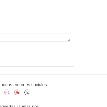
guenos en redes sociales
facebook
instagram
youtube
X
squedas rápidas por