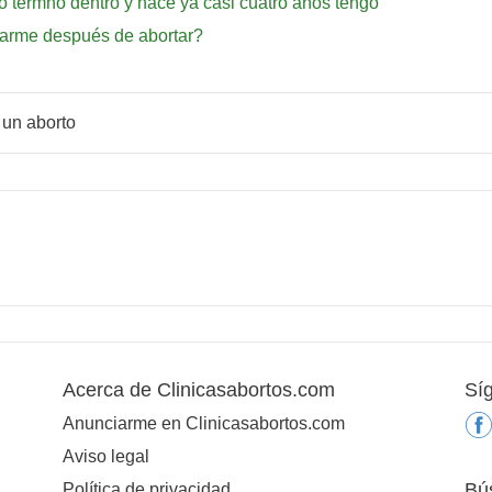
o termno dentro y hace ya casi cuatro años tengo
arme después de abortar?
 un aborto
Acerca de Clinicasabortos.com
Sí
Anunciarme en Clinicasabortos.com
Aviso legal
Bú
Política de privacidad