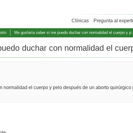
Clínicas
Pregunta al expert
orto
Me gustaría saber si me puedo duchar con normalidad el cuerpo y p..
puedo duchar con normalidad el cuerp
 normalidad el cuerpo y pelo después de un aborto quirúrgico 
nte