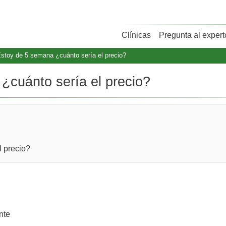
Clínicas
Pregunta al expert
Estoy de 5 semana ¿cuánto sería el precio?
¿cuánto sería el precio?
l precio?
nte