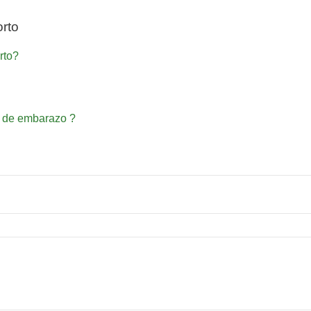
rto
rto?
a de embarazo ?