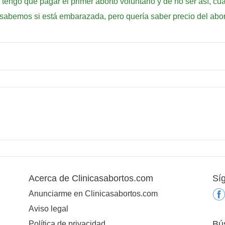
engo que pagar el primer aborto voluntario y de no ser así, cuál
 sabemos si está embarazada, pero quería saber precio del abo
Acerca de Clinicasabortos.com
Sí
Anunciarme en Clinicasabortos.com
Aviso legal
Bú
Política de privacidad