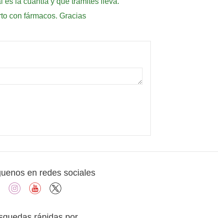
 es la cuantía y que trámites lleva.
rto con fármacos. Gracias
guenos en redes sociales
facebook
instagram
youtube
X
squedas rápidas por