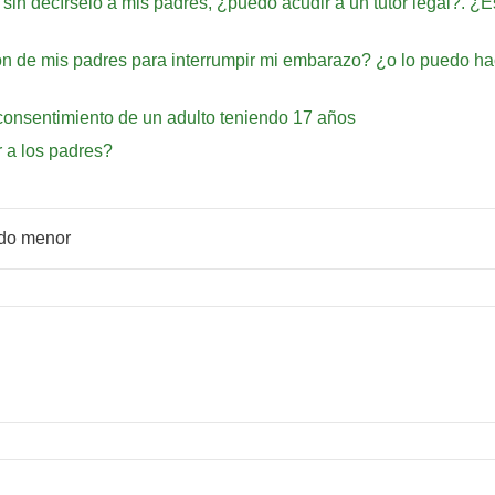
sin decírselo a mis padres, ¿puedo acudir a un tutor legal?. ¿E
ión de mis padres para interrumpir mi embarazo? ¿o lo puedo h
l consentimiento de un adulto teniendo 17 años
 a los padres?
ndo menor