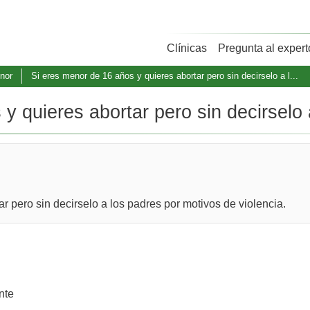
Clínicas
Pregunta al expert
nor
Si eres menor de 16 años y quieres abortar pero sin decirselo a l...
 quieres abortar pero sin decirselo a
r pero sin decirselo a los padres por motivos de violencia.
nte