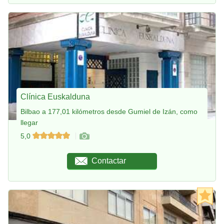
Clínica Euskalduna
Bilbao a 177,01 kilómetros desde Gumiel de Izán, como
llegar
5,0
Contactar