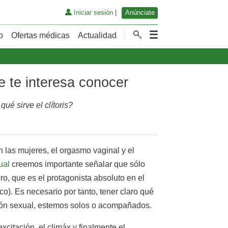
Iniciar sesión
|
Anúnciate
o
Ofertas médicas
Actualidad
e te interesa conocer
é sirve el clítoris?
 las mujeres, el orgasmo vaginal y el
ual
creemos importante señalar que sólo
o, que es el protagonista absoluto en el
o). Es necesario por tanto, tener claro qué
ación sexual, estemos solos o acompañados.
excitación, el climáx y finalmente el