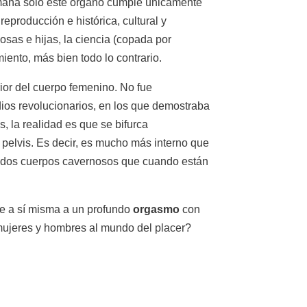
humana sólo este órgano cumple únicamente
producción e histórica, cultural y
sas e hijas, la ciencia (copada por
iento, más bien todo lo contrario.
rior del cuerpo femenino. No fue
os revolucionarios, en los que demostraba
s, la realidad es que se bifurca
a pelvis. Es decir, es mucho más interno que
en dos cuerpos cavernosos que cuando están
se a sí misma a un profundo
orgasmo
con
 mujeres y hombres al mundo del placer?