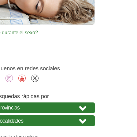
 durante el sexo?
guenos en redes sociales
facebook
instagram
youtube
X
squedas rápidas por
sonaliza tus cookies