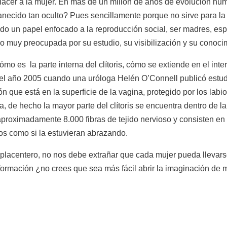
er placer a la mujer. En más de un millón de años de evolución 
ecido tan oculto? Pues sencillamente porque no sirve para la re
o un papel enfocado a la reproducción social, ser madres, espo
 muy preocupada por su estudio, su visibilización y su conocim
ómo es la parte interna del clítoris, cómo se extiende en el inte
 año 2005 cuando una uróloga Helén O’Connell publicó estudi
n que está en la superficie de la vagina, protegido por los labio
a, de hecho la mayor parte del clítoris se encuentra dentro de l
aproximadamente 8.000 fibras de tejido nervioso y consisten 
os como si la estuvieran abrazando.
l placentero, no nos debe extrañar que cada mujer pueda llevar
nformación ¿no crees que sea más fácil abrir la imaginación de