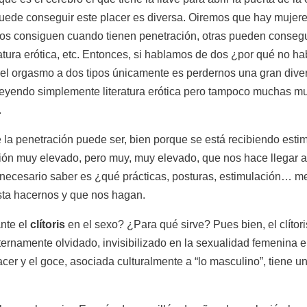
 puede conseguir este placer es diversa. Oiremos que hay muje
e los consiguen cuando tienen penetración, otras pueden consegu
atura erótica, etc. Entonces, si hablamos de dos ¿por qué no ha
ir el orgasmo a dos tipos únicamente es perdernos una gran div
yendo simplemente literatura erótica pero tampoco muchas mu
.
la penetración puede ser, bien porque se está recibiendo estimula
ión muy elevado, pero muy, muy elevado, que nos hace llegar a
y necesario saber es ¿qué prácticas, posturas, estimulación… m
sta hacernos y que nos hagan.
nte el
clítoris
en el sexo? ¿Para qué sirve? Pues bien, el clítor
ternamente olvidado, invisibilizado en la sexualidad femenina 
acer y el goce, asociada culturalmente a “lo masculino”, tiene 