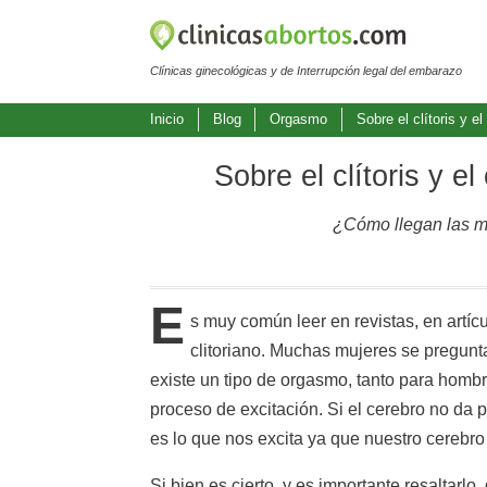
Clínicas ginecológicas y de Interrupción legal del embarazo
Inicio
Blog
Orgasmo
Sobre el clítoris y 
Sobre el clítoris y 
¿Cómo llegan las mu
E
s muy común leer en revistas, en artíc
clitoriano. Muchas mujeres se pregun
existe un tipo de orgasmo, tanto para hombr
proceso de excitación. Si el cerebro no da
es lo que nos excita ya que nuestro cerebr
Si bien es cierto, y es importante resaltarlo,