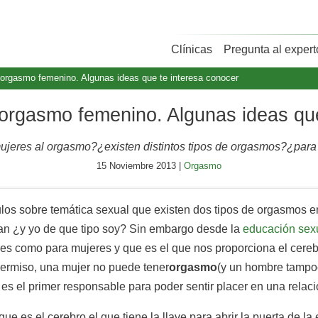
Clínicas
Pregunta al expert
el orgasmo femenino. Algunas ideas que te interesa conocer
el orgasmo femenino. Algunas ideas qu
jeres al orgasmo?¿existen distintos tipos de orgasmos?¿para qu
15 Noviembre 2013 |
Orgasmo
ulos sobre temática sexual que existen dos tipos de orgasmos en
tan ¿y yo de que tipo soy? Sin embargo desde la
educación sex
es como para mujeres y que es el que nos proporciona el cerebr
 permiso, una mujer no puede tener
orgasmo
(y un hombre tampoc
o es el primer responsable para poder sentir placer en una rel
 que es el cerebro el que tiene la llave para abrir la puerta de la 