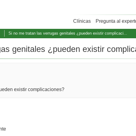
Clínicas
Pregunta al expert
s
Si no me tratan las verrugas genitales ¿pueden existir complicaci...
gas genitales ¿pueden existir complica
pueden existir complicaciones?
nte