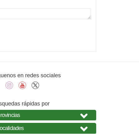
guenos en redes sociales
facebook
instagram
youtube
X
squedas rápidas por