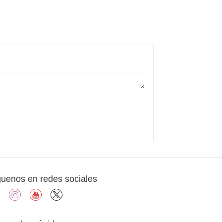
guenos en redes sociales
facebook
instagram
youtube
X