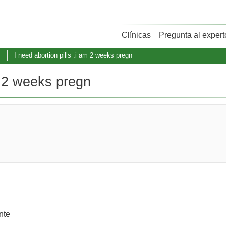
Clínicas
Pregunta al expert
s
I need abortion pills .i am 2 weeks pregn
am 2 weeks pregn
nte