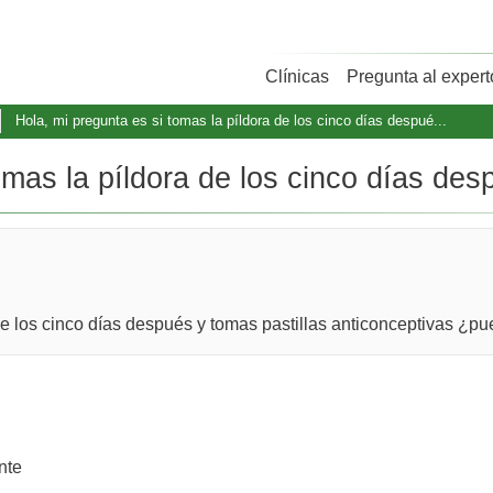
Clínicas
Pregunta al expert
Hola, mi pregunta es si tomas la píldora de los cinco días despué...
omas la píldora de los cinco días desp
a de los cinco días después y tomas pastillas anticonceptivas
nte