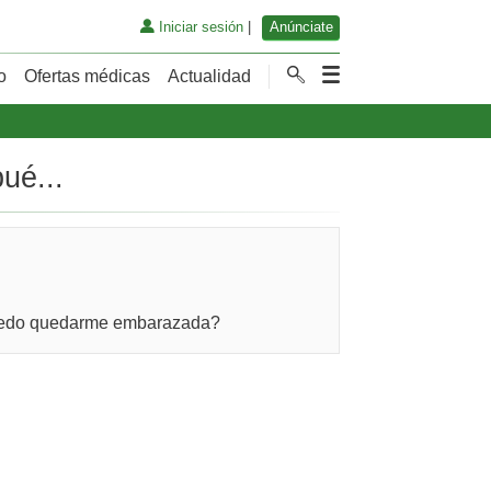
Iniciar sesión
|
Anúnciate
o
Ofertas médicas
Actualidad
ué...
 ¿puedo quedarme embarazada?