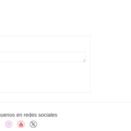
guenos en redes sociales
facebook
instagram
youtube
X