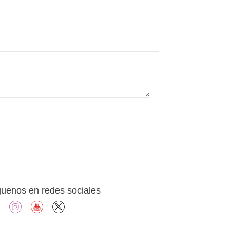
guenos en redes sociales
facebook
instagram
youtube
X