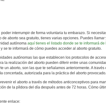
poder interrumpir de forma voluntaria tu embarazo. Si necesitas
 de aborto sea gratuito, tienes varias opciones. Puedes llamar y
munidad autónoma
aquí tienes el listado donde se te informará de
 y se te informará de cómo puedes acceder al aborto gratuito.
dades autónomas las que establecen los protocolos de acceso a
ara la realización del aborto pueden diferir entre unas comunida
rte un aborto, son las que te señalamos anteriormente. A través 
a concertada, autorizada para la práctica del aborto provocado
revenir el aborto a través de métodos anticonceptivos para man
ción de la píldora del día después antes de 72 horas. Cómo últi
iente enlace: