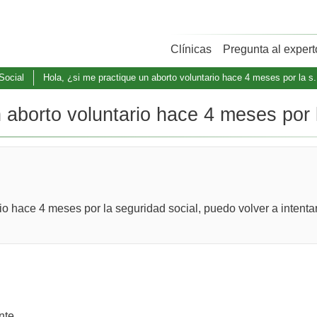
Clínicas
Pregunta al expert
Social
Hola, ¿si me practique un aborto voluntario hace 4 meses por la s.
 aborto voluntario hace 4 meses por l
rio hace 4 meses por la seguridad social, puedo volver a intent
nte