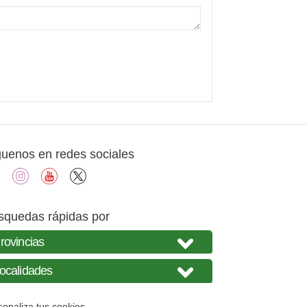
guenos en redes sociales
facebook
instagram
youtube
X
squedas rápidas por
sonaliza tus cookies