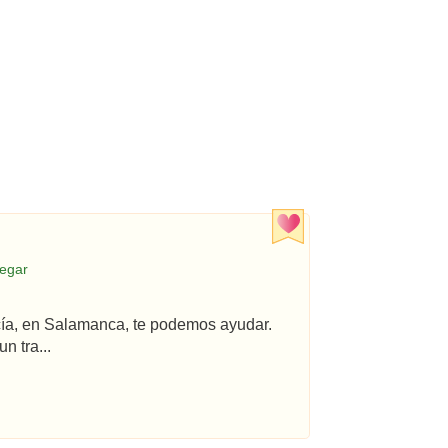
legar
ncía, en Salamanca, te podemos ayudar.
n tra...