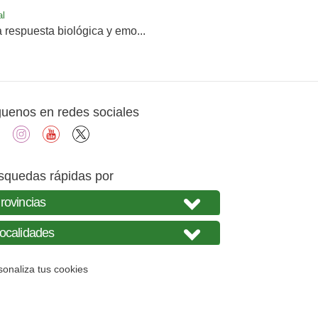
al
a respuesta biológica y emo...
guenos en redes sociales
facebook
instagram
youtube
X
squedas rápidas por
sonaliza tus cookies