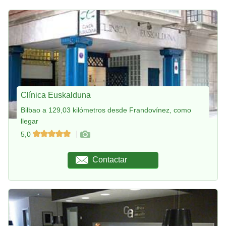
Clínica Euskalduna
Bilbao a 129,03 kilómetros desde Frandovínez, como
llegar
5,0
Contactar