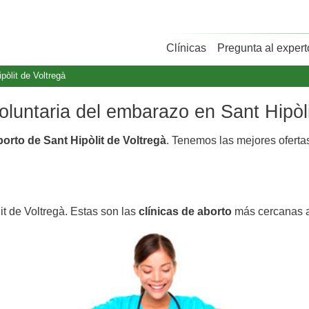
Clínicas
Pregunta al expert
pòlit de Voltregà
voluntaria del embarazo en Sant Hipòl
borto de Sant Hipòlit de Voltregà
. Tenemos las mejores ofert
it de Voltregà. Estas son las
clínicas de aborto
más cercanas a 