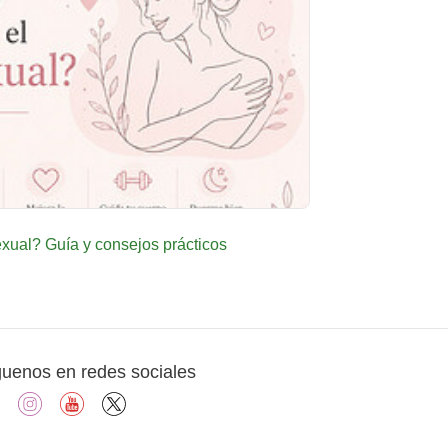
ual? Guía y consejos prácticos
guenos en redes sociales
facebook
instagram
youtube
X